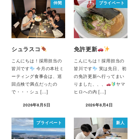
仲間
プライベート
シュラスコ
免許更新
こんにちは！採用担当の
こんにちは！採用担当の
皆川です
今月の本社ミ
皆川です
実は先日、初
ーティング食事会は、巡
の免許更新へ行ってまい
回点検で満点だったの
りました、、、
ヤマ
で・・・シュ […]
ヒロへの内 […]
2026年8月5日
2026年8月4日
プライベート
新人