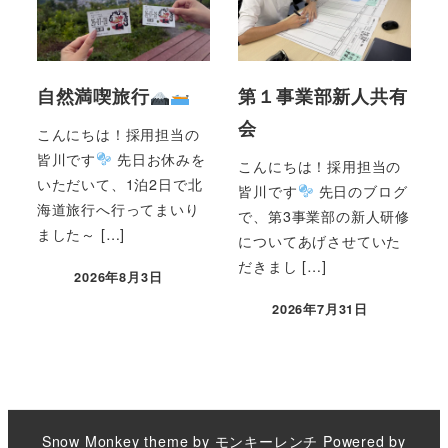
自然満喫旅行
第１事業部新人共有
会
こんにちは！採用担当の
皆川です
先日お休みを
こんにちは！採用担当の
いただいて、1泊2日で北
皆川です
先日のブログ
海道旅行へ行ってまいり
で、第3事業部の新人研修
ました～ […]
についてあげさせていた
だきまし […]
2026年8月3日
2026年7月31日
Snow Monkey theme by
モンキーレンチ
Powered by