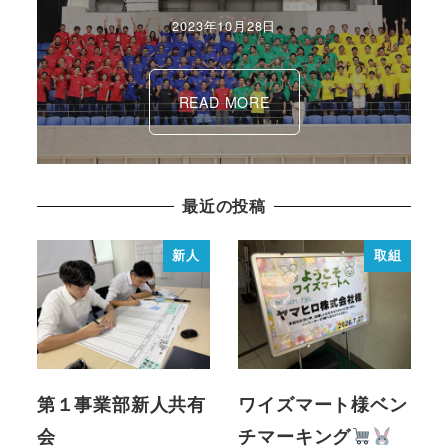
2023年10月28日
READ MORE
最近の投稿
新人
取組
第１事業部新人共有
ワイズマート様ベン
会
チマーキング