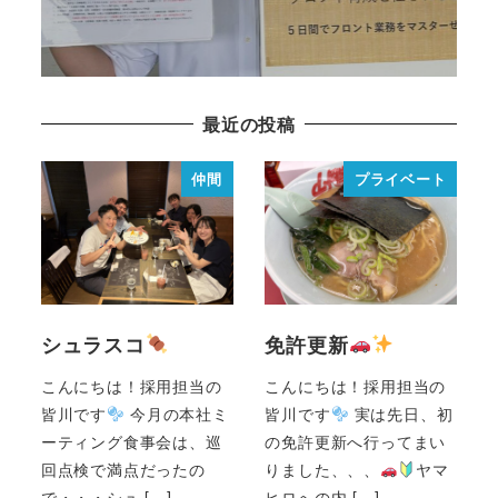
READ MORE
最近の投稿
仲間
プライベート
シュラスコ
免許更新
こんにちは！採用担当の
こんにちは！採用担当の
皆川です
今月の本社ミ
皆川です
実は先日、初
ーティング食事会は、巡
の免許更新へ行ってまい
回点検で満点だったの
りました、、、
ヤマ
で・・・シュ […]
ヒロへの内 […]