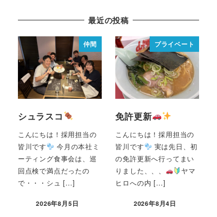
最近の投稿
仲間
プライベート
シュラスコ
免許更新
こんにちは！採用担当の
こんにちは！採用担当の
皆川です
今月の本社ミ
皆川です
実は先日、初
ーティング食事会は、巡
の免許更新へ行ってまい
回点検で満点だったの
りました、、、
ヤマ
で・・・シュ […]
ヒロへの内 […]
2026年8月5日
2026年8月4日