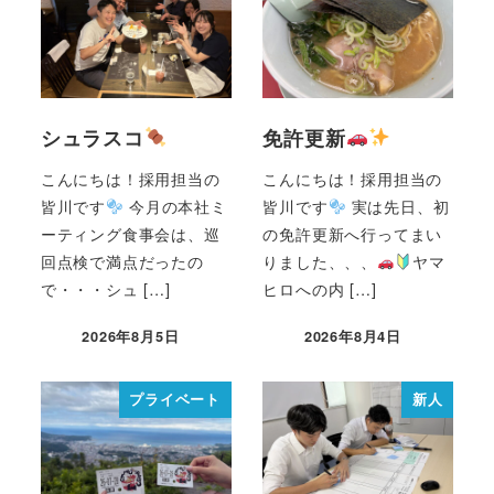
シュラスコ
免許更新
こんにちは！採用担当の
こんにちは！採用担当の
皆川です
今月の本社ミ
皆川です
実は先日、初
ーティング食事会は、巡
の免許更新へ行ってまい
回点検で満点だったの
りました、、、
ヤマ
で・・・シュ […]
ヒロへの内 […]
2026年8月5日
2026年8月4日
プライベート
新人