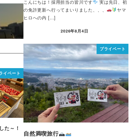
こんにちは！採用担当の皆川です
実は先日、初
の免許更新へ行ってまいりました、、、
ヤマ
ヒロへの内 […]
2026年8月4日
プライベート
ライベート
した～！
自然満喫旅行