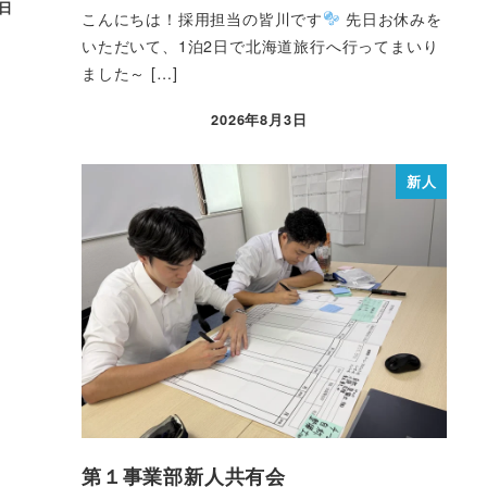
5日
こんにちは！採用担当の皆川です
先日お休みを
いただいて、1泊2日で北海道旅行へ行ってまいり
ました～ […]
2026年8月3日
新人
第１事業部新人共有会