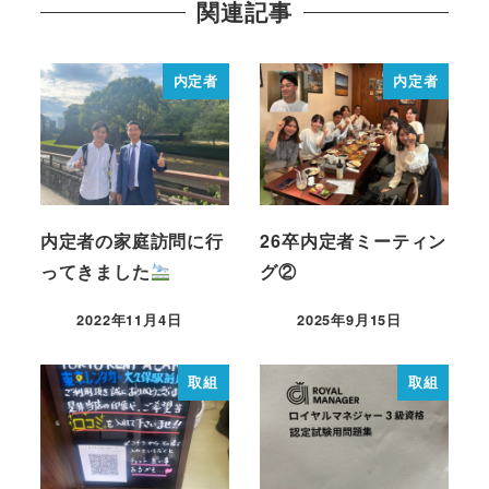
関連記事
内定者
内定者
内定者の家庭訪問に行
26卒内定者ミーティン
ってきました
グ②
2022年11月4日
2025年9月15日
取組
取組