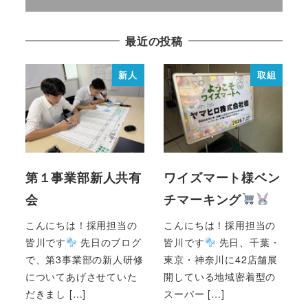
最近の投稿
新人
取組
第１事業部新人共有
ワイズマート様ベン
会
チマーキング
こんにちは！採用担当の
こんにちは！採用担当の
皆川です
先日のブログ
皆川です
先日、千葉・
で、第3事業部の新人研修
東京・神奈川に42店舗展
についてあげさせていた
開している地域密着型の
だきまし […]
スーパー […]