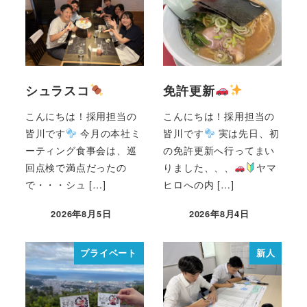
シュラスコ
免許更新
こんにちは！採用担当の
こんにちは！採用担当の
皆川です
今月の本社ミ
皆川です
実は先日、初
ーティング食事会は、巡
の免許更新へ行ってまい
回点検で満点だったの
りました、、、
ヤマ
で・・・シュ […]
ヒロへの内 […]
2026年8月5日
2026年8月4日
プライベート
新人