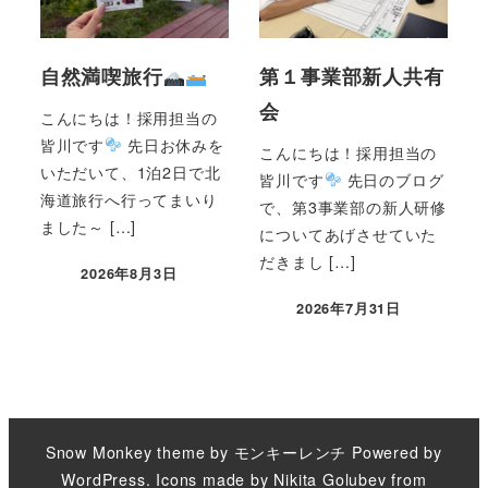
自然満喫旅行
第１事業部新人共有
会
こんにちは！採用担当の
皆川です
先日お休みを
こんにちは！採用担当の
いただいて、1泊2日で北
皆川です
先日のブログ
海道旅行へ行ってまいり
で、第3事業部の新人研修
ました～ […]
についてあげさせていた
だきまし […]
2026年8月3日
2026年7月31日
Snow Monkey theme by
モンキーレンチ
Powered by
WordPress
. Icons made by
Nikita Golubev
from