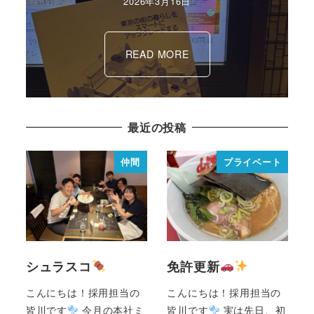
2026年3月16日
READ MORE
最近の投稿
仲間
プライベート
シュラスコ
免許更新
こんにちは！採用担当の
こんにちは！採用担当の
皆川です
今月の本社ミ
皆川です
実は先日、初