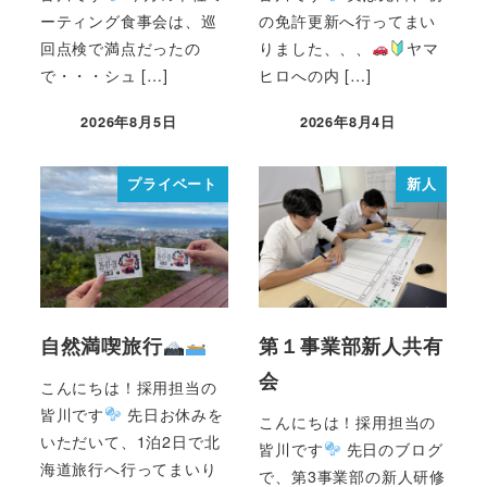
ーティング食事会は、巡
の免許更新へ行ってまい
回点検で満点だったの
りました、、、
ヤマ
で・・・シュ […]
ヒロへの内 […]
2026年8月5日
2026年8月4日
プライベート
新人
自然満喫旅行
第１事業部新人共有
会
こんにちは！採用担当の
皆川です
先日お休みを
こんにちは！採用担当の
いただいて、1泊2日で北
皆川です
先日のブログ
海道旅行へ行ってまいり
で、第3事業部の新人研修