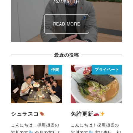
2023年9月4日
READ MORE
最近の投稿
仲間
プライベート
シュラスコ
免許更新
こんにちは！採用担当の
こんにちは！採用担当の
皆川です
今月の本社ミ
皆川です
実は先日、初