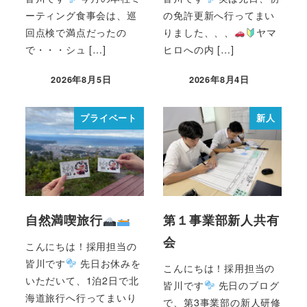
ーティング食事会は、巡
の免許更新へ行ってまい
回点検で満点だったの
りました、、、
ヤマ
で・・・シュ […]
ヒロへの内 […]
2026年8月5日
2026年8月4日
プライベート
新人
自然満喫旅行
第１事業部新人共有
会
こんにちは！採用担当の
皆川です
先日お休みを
こんにちは！採用担当の
いただいて、1泊2日で北
皆川です
先日のブログ
海道旅行へ行ってまいり
で、第3事業部の新人研修