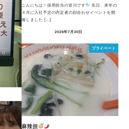
こんにちは！採用担当の皆川です
先日、来年の
４月に入社予定の内定者の顔合わせイベントを開
催しました […]
2026年7月30日
プライベート
麻辣担