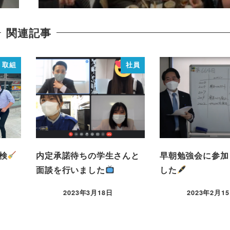
関連記事
取組
社員
検
内定承諾待ちの学生さんと
早朝勉強会に参加
面談を行いました
した
2023年3月18日
2023年2月1