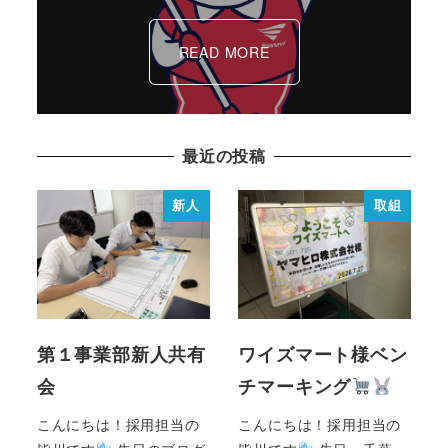
READ MORE
最近の投稿
新人
取組
第１事業部新人共有
ワイズマート様ベン
会
チマーキング
こんにちは！採用担当の
こんにちは！採用担当の