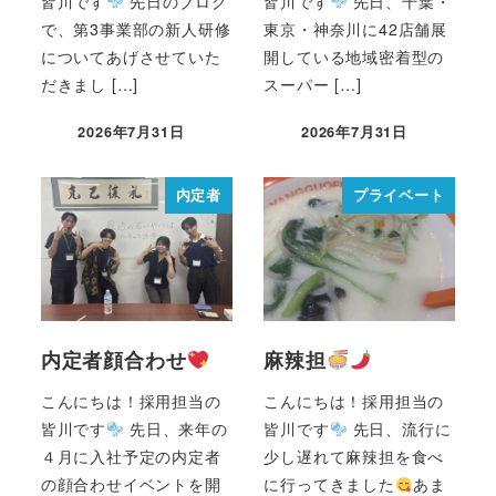
皆川です
先日のブログ
皆川です
先日、千葉・
で、第3事業部の新人研修
東京・神奈川に42店舗展
についてあげさせていた
開している地域密着型の
だきまし […]
スーパー […]
2026年7月31日
2026年7月31日
内定者
プライベート
内定者顔合わせ
麻辣担
こんにちは！採用担当の
こんにちは！採用担当の
皆川です
先日、来年の
皆川です
先日、流行に
４月に入社予定の内定者
少し遅れて麻辣担を食べ
の顔合わせイベントを開
に行ってきました
あま