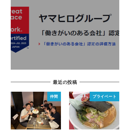
「働きがい認定企業」に認
定されました
2024年8月7日
READ MORE
最近の投稿
仲間
プライベート