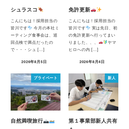
シュラスコ
免許更新
こんにちは！採用担当の
こんにちは！採用担当の
皆川です
今月の本社ミ
皆川です
実は先日、初
ーティング食事会は、巡
の免許更新へ行ってまい
回点検で満点だったの
りました、、、
ヤマ
で・・・シュ […]
ヒロへの内 […]
2026年8月5日
2026年8月4日
プライベート
新人
自然満喫旅行
第１事業部新人共有