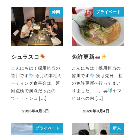
仲間
プライベート
シュラスコ
免許更新
こんにちは！採用担当の
こんにちは！採用担当の
皆川です
今月の本社ミ
皆川です
実は先日、初
ーティング食事会は、巡
の免許更新へ行ってまい
回点検で満点だったの
りました、、、
ヤマ
で・・・シュ […]
ヒロへの内 […]
2026年8月5日
2026年8月4日
プライベート
新人