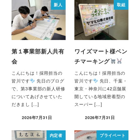
新人
取組
第１事業部新人共有
ワイズマート様ベン
会
チマーキング
こんにちは！採用担当の
こんにちは！採用担当の
皆川です
先日のブログ
皆川です
先日、千葉・
で、第3事業部の新人研修
東京・神奈川に42店舗展
についてあげさせていた
開している地域密着型の
だきまし […]
スーパー […]
2026年7月31日
2026年7月31日
内定者
プライベート