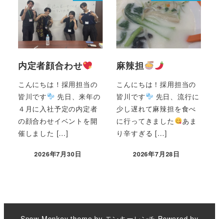
内定者顔合わせ
麻辣担
こんにちは！採用担当の
こんにちは！採用担当の
皆川です
先日、来年の
皆川です
先日、流行に
４月に入社予定の内定者
少し遅れて麻辣担を食べ
の顔合わせイベントを開
に行ってきました
あま
催しました […]
り辛すぎる […]
2026年7月30日
2026年7月28日
Snow Monkey theme by
モンキーレンチ
Powered by