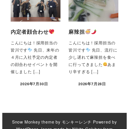
内定者顔合わせ
麻辣担
こんにちは！採用担当の
こんにちは！採用担当の
皆川です
先日、来年の
皆川です
先日、流行に
４月に入社予定の内定者
少し遅れて麻辣担を食べ
の顔合わせイベントを開
に行ってきました
あま
催しました […]
り辛すぎる […]
2026年7月30日
2026年7月28日
Snow Monkey theme by
モンキーレンチ
Powered by
WordPress
. Icons made by
Nikita Golubev
from