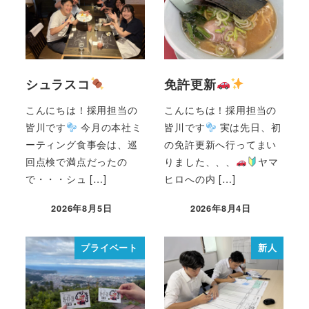
シュラスコ
免許更新
こんにちは！採用担当の
こんにちは！採用担当の
皆川です
今月の本社ミ
皆川です
実は先日、初
ーティング食事会は、巡
の免許更新へ行ってまい
回点検で満点だったの
りました、、、
ヤマ
で・・・シュ […]
ヒロへの内 […]
2026年8月5日
2026年8月4日
プライベート
新人