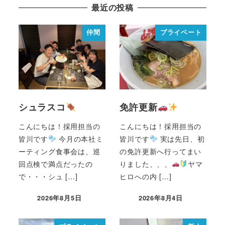
最近の投稿
仲間
プライベート
シュラスコ
免許更新
こんにちは！採用担当の
こんにちは！採用担当の
皆川です
今月の本社ミ
皆川です
実は先日、初
ーティング食事会は、巡
の免許更新へ行ってまい
回点検で満点だったの
りました、、、
ヤマ
で・・・シュ […]
ヒロへの内 […]
2026年8月5日
2026年8月4日