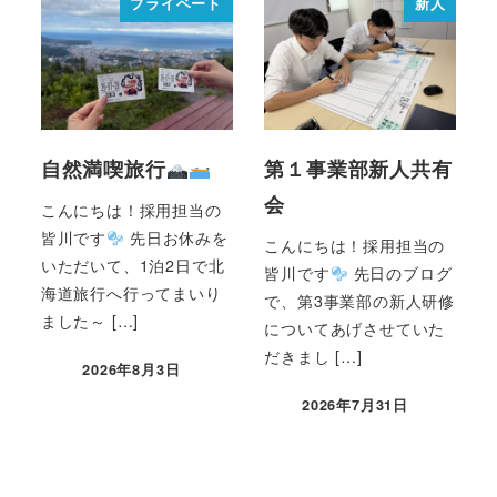
プライベート
新人
自然満喫旅行
第１事業部新人共有
会
こんにちは！採用担当の
皆川です
先日お休みを
こんにちは！採用担当の
いただいて、1泊2日で北
皆川です
先日のブログ
海道旅行へ行ってまいり
で、第3事業部の新人研修
ました～ […]
についてあげさせていた
だきまし […]
2026年8月3日
2026年7月31日