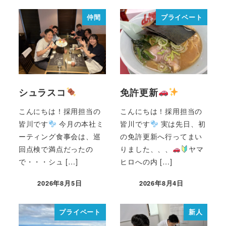
仲間
プライベート
シュラスコ
免許更新
こんにちは！採用担当の
こんにちは！採用担当の
皆川です
今月の本社ミ
皆川です
実は先日、初
ーティング食事会は、巡
の免許更新へ行ってまい
回点検で満点だったの
りました、、、
ヤマ
で・・・シュ […]
ヒロへの内 […]
2026年8月5日
2026年8月4日
プライベート
新人