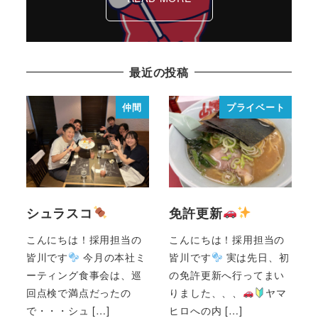
最近の投稿
仲間
プライベート
シュラスコ
免許更新
こんにちは！採用担当の
こんにちは！採用担当の
皆川です
今月の本社ミ
皆川です
実は先日、初
ーティング食事会は、巡
の免許更新へ行ってまい
回点検で満点だったの
りました、、、
ヤマ
で・・・シュ […]
ヒロへの内 […]