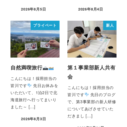
2026年8月5日
2026年8月4日
プライベート
新人
自然満喫旅行
第１事業部新人共有
会
こんにちは！採用担当の
皆川です
先日お休みを
こんにちは！採用担当の
いただいて、1泊2日で北
皆川です
先日のブログ
海道旅行へ行ってまいり
で、第3事業部の新人研修
ました～ […]
についてあげさせていた
だきまし […]
2026年8月3日