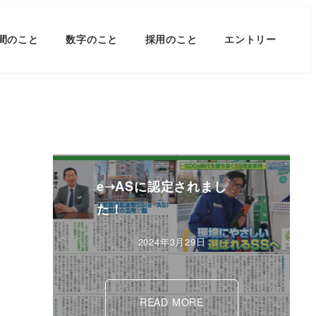
間のこと
数字のこと
採用のこと
エントリー
e➝ASに認定されまし
た！
2024年3月29日
READ MORE