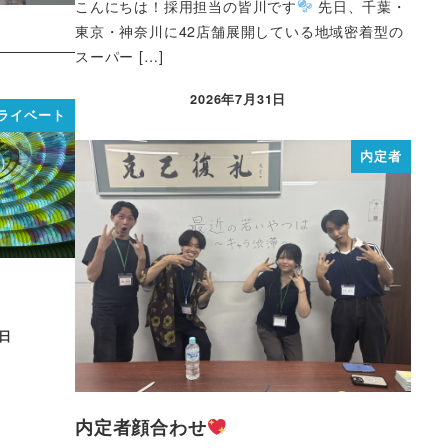
こんにちは！採用担当の皆川です
先日、千葉・
東京・神奈川に42店舗展開している地域密着型の
スーパー […]
2026年7月31日
ライベート
内定者
7日
内定者顔合わせ