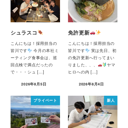
シュラスコ
免許更新
こんにちは！採用担当の
こんにちは！採用担当の
皆川です
今月の本社ミ
皆川です
実は先日、初
ーティング食事会は、巡
の免許更新へ行ってまい
回点検で満点だったの
りました、、、
ヤマ
で・・・シュ […]
ヒロへの内 […]
2026年8月5日
2026年8月4日
プライベート
新人