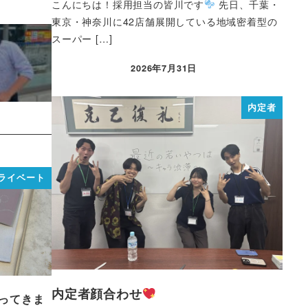
こんにちは！採用担当の皆川です
先日、千葉・
東京・神奈川に42店舗展開している地域密着型の
スーパー […]
2026年7月31日
内定者
ライベート
内定者顔合わせ
ってきま