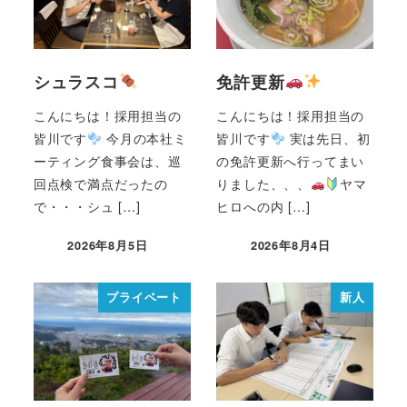
シュラスコ
免許更新
こんにちは！採用担当の
こんにちは！採用担当の
皆川です
今月の本社ミ
皆川です
実は先日、初
ーティング食事会は、巡
の免許更新へ行ってまい
回点検で満点だったの
りました、、、
ヤマ
で・・・シュ […]
ヒロへの内 […]
2026年8月5日
2026年8月4日
プライベート
新人