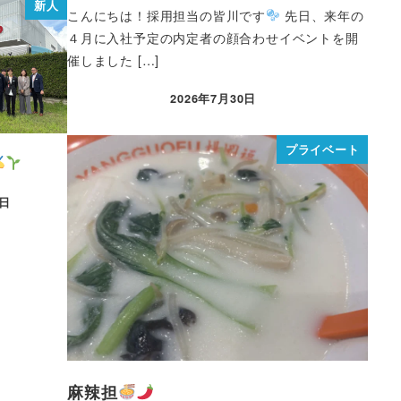
新人
こんにちは！採用担当の皆川です
先日、来年の
４月に入社予定の内定者の顔合わせイベントを開
催しました […]
2026年7月30日
プライベート
0日
麻辣担