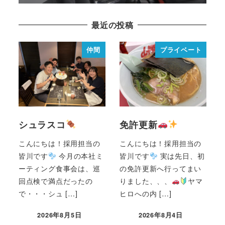
最近の投稿
仲間
プライベート
シュラスコ
免許更新
こんにちは！採用担当の
こんにちは！採用担当の
皆川です
今月の本社ミ
皆川です
実は先日、初
ーティング食事会は、巡
の免許更新へ行ってまい
回点検で満点だったの
りました、、、
ヤマ
で・・・シュ […]
ヒロへの内 […]
2026年8月5日
2026年8月4日