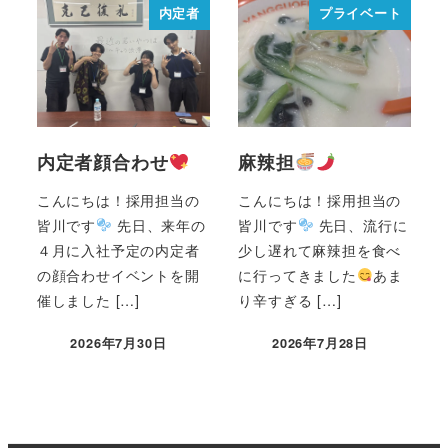
内定者
プライベート
内定者顔合わせ
麻辣担
こんにちは！採用担当の
こんにちは！採用担当の
皆川です
先日、来年の
皆川です
先日、流行に
４月に入社予定の内定者
少し遅れて麻辣担を食べ
の顔合わせイベントを開
に行ってきました
あま
催しました […]
り辛すぎる […]
2026年7月30日
2026年7月28日