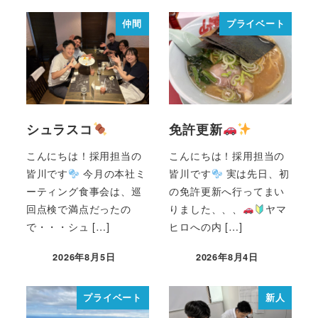
仲間
プライベート
シュラスコ
免許更新
こんにちは！採用担当の
こんにちは！採用担当の
皆川です
今月の本社ミ
皆川です
実は先日、初
ーティング食事会は、巡
の免許更新へ行ってまい
回点検で満点だったの
りました、、、
ヤマ
で・・・シュ […]
ヒロへの内 […]
2026年8月5日
2026年8月4日
プライベート
新人