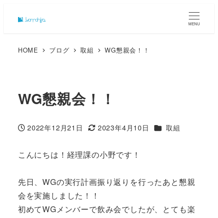
MENU
HOME
ブログ
取組
WG懇親会！！
WG懇親会！！
カテゴリー
2022年12月21日
2023年4月10日
取組
投稿日
更新日
こんにちは！経理課の小野です！
先日、WGの実行計画振り返りを行ったあと懇親
会を実施しました！！
初めてWGメンバーで飲み会でしたが、とても楽