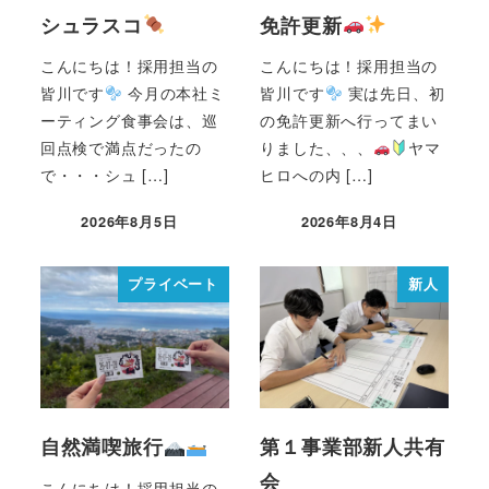
シュラスコ
免許更新
こんにちは！採用担当の
こんにちは！採用担当の
皆川です
今月の本社ミ
皆川です
実は先日、初
ーティング食事会は、巡
の免許更新へ行ってまい
回点検で満点だったの
りました、、、
ヤマ
で・・・シュ […]
ヒロへの内 […]
2026年8月5日
2026年8月4日
プライベート
新人
自然満喫旅行
第１事業部新人共有
会
こんにちは！採用担当の