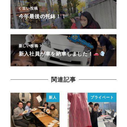
古い投稿
今年最後の托鉢！！
新しい投稿
新入社員が車を納車しました！
関連記事
新人
プライベート