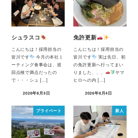
シュラスコ
免許更新
こんにちは！採用担当の
こんにちは！採用担当の
皆川です
今月の本社ミ
皆川です
実は先日、初
ーティング食事会は、巡
の免許更新へ行ってまい
回点検で満点だったの
りました、、、
ヤマ
で・・・シュ […]
ヒロへの内 […]
2026年8月5日
2026年8月4日
プライベート
新人