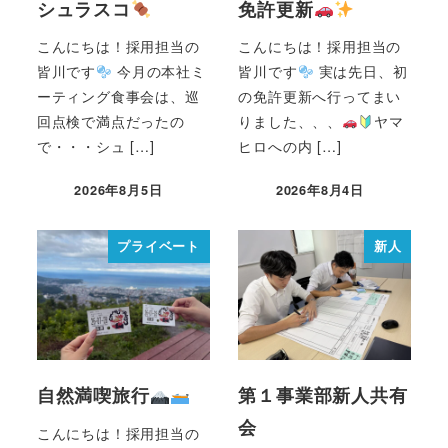
シュラスコ
免許更新
こんにちは！採用担当の
こんにちは！採用担当の
皆川です
今月の本社ミ
皆川です
実は先日、初
ーティング食事会は、巡
の免許更新へ行ってまい
回点検で満点だったの
りました、、、
ヤマ
で・・・シュ […]
ヒロへの内 […]
2026年8月5日
2026年8月4日
プライベート
新人
自然満喫旅行
第１事業部新人共有
会
こんにちは！採用担当の