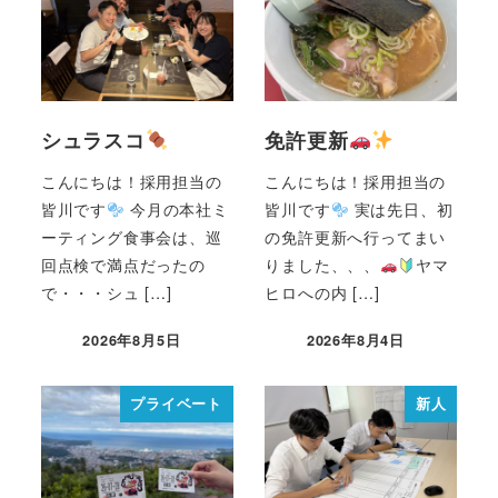
シュラスコ
免許更新
こんにちは！採用担当の
こんにちは！採用担当の
皆川です
今月の本社ミ
皆川です
実は先日、初
ーティング食事会は、巡
の免許更新へ行ってまい
回点検で満点だったの
りました、、、
ヤマ
で・・・シュ […]
ヒロへの内 […]
2026年8月5日
2026年8月4日
プライベート
新人