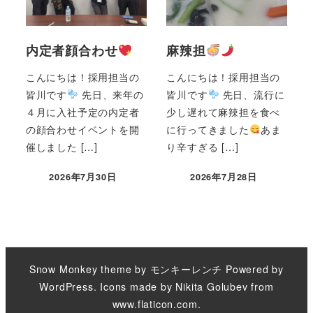
内定者顔合わせ
麻辣担
こんにちは！採用担当の
こんにちは！採用担当の
皆川です
先日、来年の
皆川です
先日、流行に
４月に入社予定の内定者
少し遅れて麻辣担を食べ
の顔合わせイベントを開
に行ってきました
あま
催しました […]
り辛すぎる […]
2026年7月30日
2026年7月28日
Snow Monkey theme by
モンキーレンチ
Powered by
WordPress
. Icons made by
Nikita Golubev
from
www.flaticon.com
.