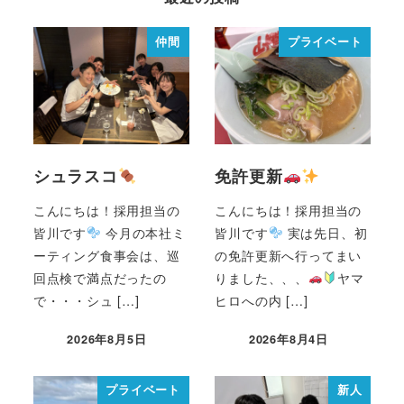
仲間
プライベート
シュラスコ
免許更新
こんにちは！採用担当の
こんにちは！採用担当の
皆川です
今月の本社ミ
皆川です
実は先日、初
ーティング食事会は、巡
の免許更新へ行ってまい
回点検で満点だったの
りました、、、
ヤマ
で・・・シュ […]
ヒロへの内 […]
2026年8月5日
2026年8月4日
プライベート
新人