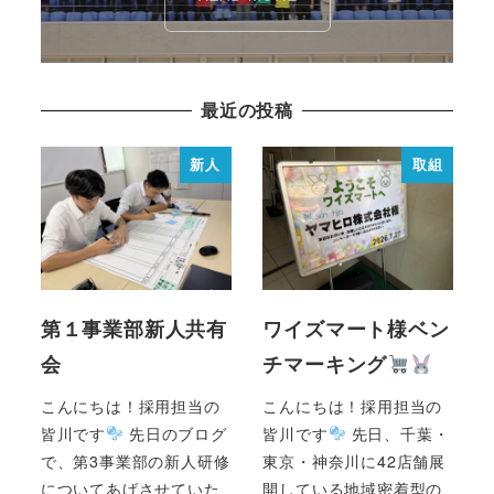
最近の投稿
新人
取組
第１事業部新人共有
ワイズマート様ベン
会
チマーキング
こんにちは！採用担当の
こんにちは！採用担当の
皆川です
先日のブログ
皆川です
先日、千葉・
で、第3事業部の新人研修
東京・神奈川に42店舗展
についてあげさせていた
開している地域密着型の