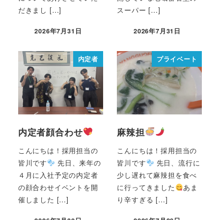
だきまし […]
スーパー […]
2026年7月31日
2026年7月31日
内定者
プライベート
内定者顔合わせ
麻辣担
こんにちは！採用担当の
こんにちは！採用担当の
皆川です
先日、来年の
皆川です
先日、流行に
４月に入社予定の内定者
少し遅れて麻辣担を食べ
の顔合わせイベントを開
に行ってきました
あま
催しました […]
り辛すぎる […]