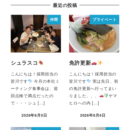
最近の投稿
仲間
プライベート
シュラスコ
免許更新
こんにちは！採用担当の
こんにちは！採用担当の
皆川です
今月の本社ミ
皆川です
実は先日、初
ーティング食事会は、巡
の免許更新へ行ってまい
回点検で満点だったの
りました、、、
ヤマ
で・・・シュ […]
ヒロへの内 […]
2026年8月5日
2026年8月4日