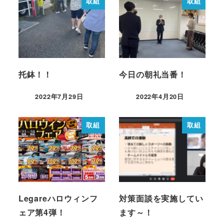
取組
取組
托鉢！！
今日の朝礼当番！
2022年7月29日
2022年4月20日
取組
取組
Legareハロウィンフ
対策面談を実施してい
ェア第4弾！
ます～！