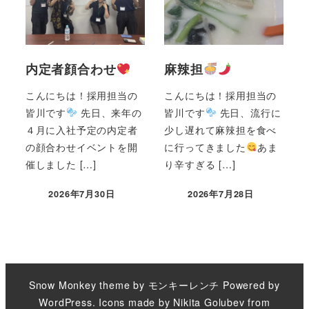
内定者顔合わせ
麻辣担
こんにちは！採用担当の
こんにちは！採用担当の
皆川です
先日、来年の
皆川です
先日、流行に
４月に入社予定の内定者
少し遅れて麻辣担を食べ
の顔合わせイベントを開
に行ってきました
あま
催しました […]
り辛すぎる […]
2026年7月30日
2026年7月28日
Snow Monkey theme by
モンキーレンチ
Powered by
WordPress
. Icons made by
Nikita Golubev
from