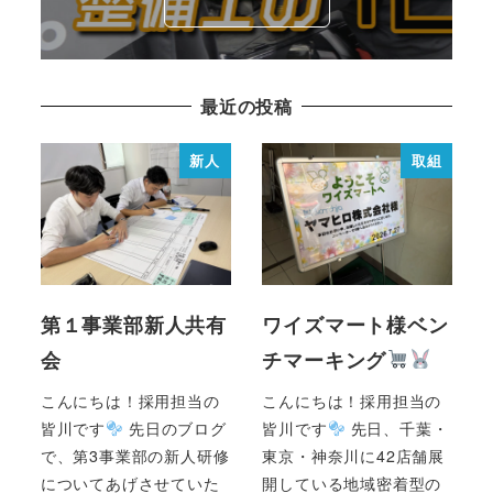
最近の投稿
新人
取組
第１事業部新人共有
ワイズマート様ベン
会
チマーキング
こんにちは！採用担当の
こんにちは！採用担当の
皆川です
先日のブログ
皆川です
先日、千葉・
で、第3事業部の新人研修
東京・神奈川に42店舗展
についてあげさせていた
開している地域密着型の