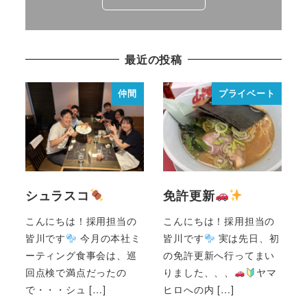
最近の投稿
仲間
プライベート
シュラスコ
免許更新
こんにちは！採用担当の
こんにちは！採用担当の
皆川です
今月の本社ミ
皆川です
実は先日、初
ーティング食事会は、巡
の免許更新へ行ってまい
回点検で満点だったの
りました、、、
ヤマ
で・・・シュ […]
ヒロへの内 […]