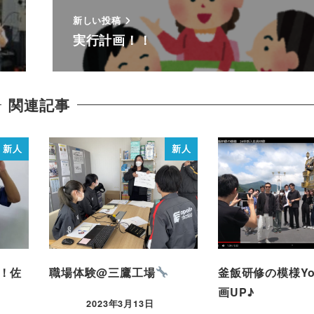
新しい投稿
実行計画！！
関連記事
新人
新人
！佐
職場体験@三鷹工場
釜飯研修の模様Yo
画UP♪
2023年3月13日