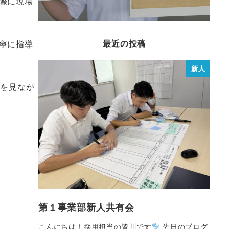
際に現場
最近の投稿
寧に指導
新人
xを見なが
第１事業部新人共有会
こんにちは！採用担当の皆川です
先日のブログ