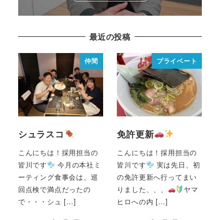
最近の投稿
仲間
プライベート
シュラスコ
免許更新
こんにちは！採用担当の
こんにちは！採用担当の
皆川です
今月の本社ミ
皆川です
実は先日、初
ーティング食事会は、巡
の免許更新へ行ってまい
回点検で満点だったの
りました、、、
ヤマ
で・・・シュ […]
ヒロへの内 […]