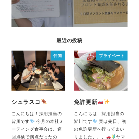
READ MORE
最近の投稿
仲間
プライベート
シュラスコ
免許更新
こんにちは！採用担当の
こんにちは！採用担当の
皆川です
今月の本社ミ
皆川です
実は先日、初
ーティング食事会は、巡
の免許更新へ行ってまい
回点検で満点だったの
りました、、、
ヤマ