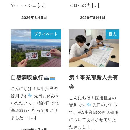
で・・・シュ […]
ヒロへの内 […]
2026年8月5日
2026年8月4日
プライベート
新人
自然満喫旅行
第１事業部新人共有
会
こんにちは！採用担当の
皆川です
先日お休みを
こんにちは！採用担当の
いただいて、1泊2日で北
皆川です
先日のブログ
海道旅行へ行ってまいり
で、第3事業部の新人研修
ました～ […]
についてあげさせていた
だきまし […]
2026年8月3日