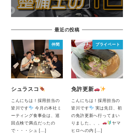
最近の投稿
仲間
プライベート
シュラスコ
免許更新
こんにちは！採用担当の
こんにちは！採用担当の
皆川です
今月の本社ミ
皆川です
実は先日、初
ーティング食事会は、巡
の免許更新へ行ってまい
回点検で満点だったの
りました、、、
ヤマ
で・・・シュ […]
ヒロへの内 […]