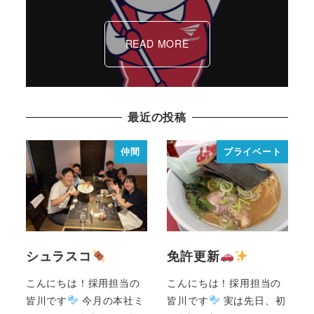
READ MORE
最近の投稿
仲間
プライベート
シュラスコ
免許更新
こんにちは！採用担当の
こんにちは！採用担当の
皆川です
今月の本社ミ
皆川です
実は先日、初