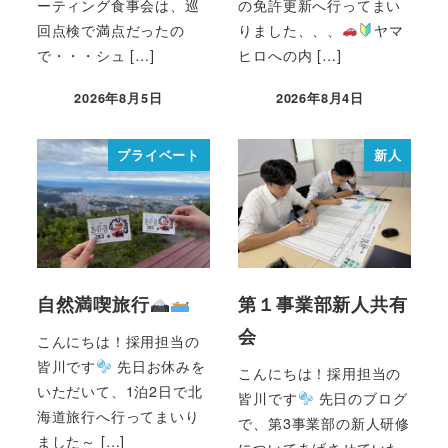
ーティング食事会は、巡
の免許更新へ行ってまい
回点検で満点だったの
りました、、、
ヤマ
で・・・シュ […]
ヒロへの内 […]
2026年8月5日
2026年8月4日
プライベート
新人
自然満喫旅行
第１事業部新人共有
会
こんにちは！採用担当の
皆川です
先日お休みを
こんにちは！採用担当の
いただいて、1泊2日で北
皆川です
先日のブログ
海道旅行へ行ってまいり
で、第3事業部の新人研修
ました～ […]