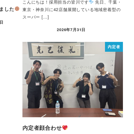
こんにちは！採用担当の皆川です
先日、千葉・
ました
東京・神奈川に42店舗展開している地域密着型の
スーパー […]
5日
2026年7月31日
内定者
内定者顔合わせ