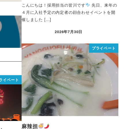
こんにちは！採用担当の皆川です
先日、来年の
４月に入社予定の内定者の顔合わせイベントを開
催しました […]
2026年7月30日
プライベート
ライベート
麻辣担