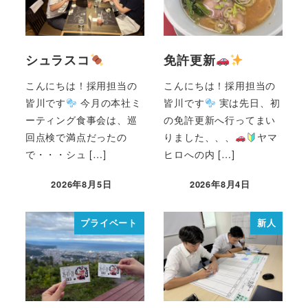
シュラスコ
免許更新
こんにちは！採用担当の
こんにちは！採用担当の
皆川です
今月の本社ミ
皆川です
実は先日、初
ーティング食事会は、巡
の免許更新へ行ってまい
回点検で満点だったの
りました、、、
ヤマ
で・・・シュ […]
ヒロへの内 […]
2026年8月5日
2026年8月4日
プライベート
新人