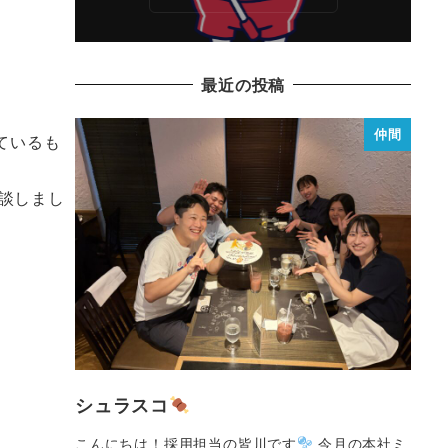
最近の投稿
仲間
ているも
談しまし
シュラスコ
こんにちは！採用担当の皆川です
今月の本社ミ