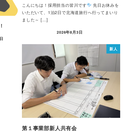
こんにちは！採用担当の皆川です
先日お休みを
いただいて、1泊2日で北海道旅行へ行ってまいり
ました～ […]
！
2026年8月3日
9日
新人
第１事業部新人共有会