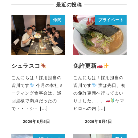
最近の投稿
仲間
プライベート
シュラスコ
免許更新
こんにちは！採用担当の
こんにちは！採用担当の
皆川です
今月の本社ミ
皆川です
実は先日、初
ーティング食事会は、巡
の免許更新へ行ってまい
回点検で満点だったの
りました、、、
ヤマ
で・・・シュ […]
ヒロへの内 […]
2026年8月5日
2026年8月4日