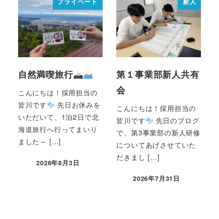
プライベート
新人
自然満喫旅行
第１事業部新人共有
会
こんにちは！採用担当の
皆川です
先日お休みを
こんにちは！採用担当の
いただいて、1泊2日で北
皆川です
先日のブログ
海道旅行へ行ってまいり
で、第3事業部の新人研修
ました～ […]
についてあげさせていた
だきまし […]
2026年8月3日
2026年7月31日