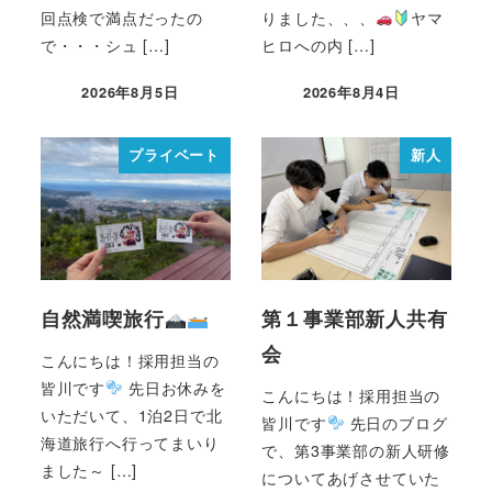
回点検で満点だったの
りました、、、
ヤマ
で・・・シュ […]
ヒロへの内 […]
2026年8月5日
2026年8月4日
プライベート
新人
自然満喫旅行
第１事業部新人共有
会
こんにちは！採用担当の
皆川です
先日お休みを
こんにちは！採用担当の
いただいて、1泊2日で北
皆川です
先日のブログ
海道旅行へ行ってまいり
で、第3事業部の新人研修
ました～ […]
についてあげさせていた